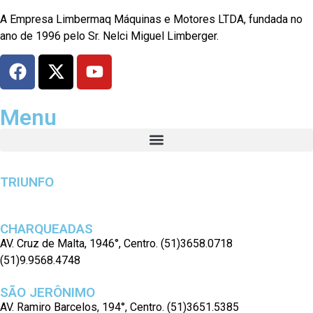
A Empresa Limbermaq Máquinas e Motores LTDA, fundada no
ano de 1996 pelo Sr. Nelci Miguel Limberger.
Menu
TRIUNFO
AV. 13 de Maio, 520°, Centro.
(51)3654.1807 (51)9.9568.4829
CHARQUEADAS
AV. Cruz de Malta, 1946°, Centro. (51)3658.0718
(51)9.9568.4748
SÃO JERÔNIMO
AV. Ramiro Barcelos, 194°, Centro. (51)3651.5385