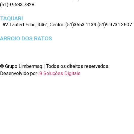
(51)9.9583.7828
TAQUARI
AV. Lautert Filho, 346°, Centro. (51)3653.1139 (51)9.9731.3607
ARROIO DOS RATOS
AV. João Pereira da Silva, 345°, Centro (51)3656.2899
(51)9.9684.5833
© Grupo Limbermaq | Todos os direitos reservados.
Desenvolvido por
i9 Soluções Digitais